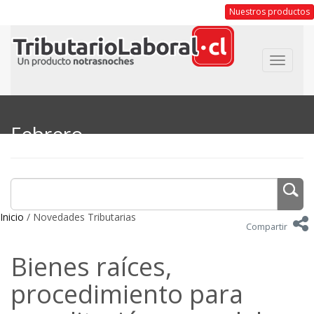
Nuestros productos
Toggle
navigat
Febrero
Inicio
/ Novedades Tributarias
Compartir
Bienes raíces,
procedimiento para