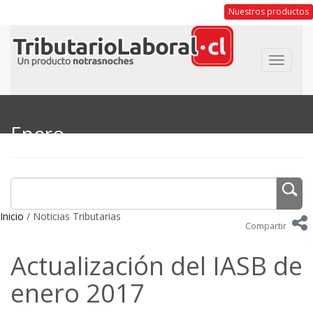
Nuestros productos
Toggle
navigat
Enero
Inicio
/ Noticias Tributarias
Compartir
Actualización del IASB de
enero 2017