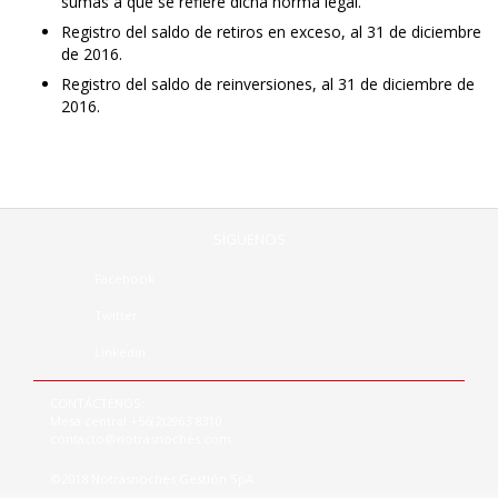
sumas a que se refiere dicha norma legal.
Registro del saldo de retiros en exceso, al 31 de diciembre
de 2016.
Registro del saldo de reinversiones, al 31 de diciembre de
2016.
SÍGUENOS
Facebook
Twitter
Linkedin
CONTÁCTENOS:
Mesa central +56(2)2963 8310
contacto@notrasnoches.com
©2018 Notrasnoches Gestión SpA.
Todos los derechos reservados