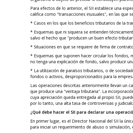
Para efectos de lo anterior, el SII establece una esp
califica como "transacciones inusuales", en las que se
* Casos en los que los beneficios tributarios de la t
* Esquemas que ni siquiera se entienden técnicamente
salvo el hecho que "producen un buen efecto tributar
* Situaciones en que se requiere de firma de contrat
* Esquemas que suponen hacer circular los fondos, 
no tenga una explicación de fondo, salvo producir una
* La utilización de paraísos tributarios, o de socieda
fondos o activos, desproporcionados para la empresa
Las operaciones descritas anteriormente llevan un ca
que produce una "ventaja tributaria". La incorporaci
cuya apreciación queda entregada al propio SII, pued
por lo tanto, una alta tasa de controversias y judicial
¿Qué debe hacer el SII para declarar una operaci
En primer lugar, es el Director Nacional del SII la úni
para iniciar un requerimiento de abuso o simulación, 