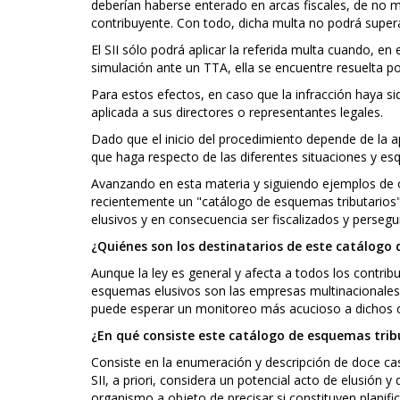
deberían haberse enterado en arcas fiscales, de no m
contribuyente. Con todo, dicha multa no podrá superar
El SII sólo podrá aplicar la referida multa cuando, en 
simulación ante un TTA, ella se encuentre resuelta po
Para estos efectos, en caso que la infracción haya s
aplicada a sus directores o representantes legales.
Dado que el inicio del procedimiento depende de la apr
que haga respecto de las diferentes situaciones y es
Avanzando en esta materia y siguiendo ejemplos de otr
recientemente un "catálogo de esquemas tributarios" 
elusivos y en consecuencia ser fiscalizados y persegu
¿Quiénes son los destinatarios de este catálogo
Aunque la ley es general y afecta a todos los contribuy
esquemas elusivos son las empresas multinacionales y
puede esperar un monitoreo más acucioso a dichos c
¿En qué consiste este catálogo de esquemas trib
Consiste en la enumeración y descripción de doce c
SII, a priori, considera un potencial acto de elusión y
organismo a objeto de precisar si constituyen planific