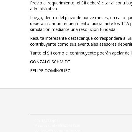
Previo al requerimiento, el SII deberá citar al contr
administrativa.
Luego, dentro del plazo de nueve meses, en caso que 
deberá iniciar un requerimiento judicial ante los TTA
simulación mediante una resolución fundada.
Resulta interesante destacar que corresponderá al SII
contribuyente como sus eventuales asesores deberá
Tanto el SII como el contribuyente podrán apelar de lo
GONZALO SCHMIDT
FELIPE DOMÍNGUEZ
CONTÁCTENOS:
Mesa central +56(2)2963 8310
contacto@notrasnoches.com