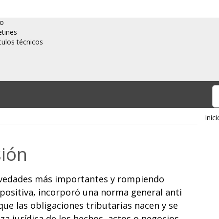
io
etines
culos técnicos
Inici
sión
novedades más importantes y rompiendo
mpositiva, incorporó una norma general anti
que las obligaciones tributarias nacen y se
za jurídica de los hechos, actos o negocios