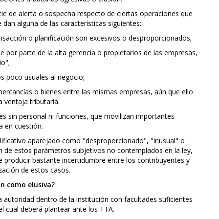
ecie de alerta o sospecha respecto de ciertas operaciones que
 dan alguna de las características siguientes:
ransacción o planificación son excesivos o desproporcionados;
 por parte de la alta gerencia o propietarios de las empresas,
io";
os poco usuales al negocio;
mercancías o bienes entre las mismas empresas, aún que ello
 ventaja tributaria.
des sin personal ni funciones, que movilizan importantes
 en cuestión.
lificativo aparejado como "desproporcionado", "inusual" o
ón de estos parámetros subjetivos no contemplados en la ley,
e producir bastante incertidumbre entre los contribuyentes y
ización de estos casos.
ón como elusiva?
ca autoridad dentro de la institución con facultades suficientes
el cual deberá plantear ante los TTA.