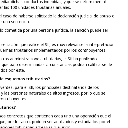
ediar dichas conductas indebidas, y que se determinen al
 las 100 unidades tributarias anuales.
el caso de haberse solicitado la declaración judicial de abuso o
r una sentencia.
ido cometida por una persona jurídica, la sanción puede ser
eciación que realice el SII, es muy relevante la interpretación
quemas tributarios implementados por los contribuyentes.
as administraciones tributarias, el SII ha publicado
que bajo determinadas circunstancias podrían calificarse de
idos por este.
 de esquemas tributarios?
entes, para el SII, los principales destinatarios de los
 las personas naturales de altos ingresos, por lo que se
ontribuyentes.
utarios?
asos concretos que contienen cada uno una operación que el
 que, por lo tanto, podrían ser analizados y estudiados por el
aciones tributarias agresivas o elusión.