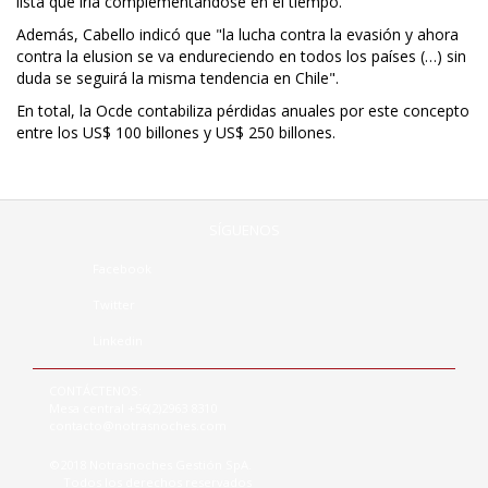
lista que iría complementándose en el tiempo.
Además, Cabello indicó que "la lucha contra la evasión y ahora
contra la elusion se va endureciendo en todos los países (…) sin
duda se seguirá la misma tendencia en Chile".
En total, la Ocde contabiliza pérdidas anuales por este concepto
entre los US$ 100 billones y US$ 250 billones.
SÍGUENOS
Facebook
Twitter
Linkedin
CONTÁCTENOS:
Mesa central +56(2)2963 8310
contacto@notrasnoches.com
©2018 Notrasnoches Gestión SpA.
Todos los derechos reservados