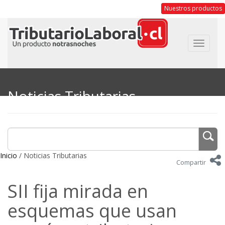
Nuestros productos
Toggle
navigat
Noticias Tributarias
Inicio
/ Noticias Tributarias
Compartir
SII fija mirada en
esquemas que usan