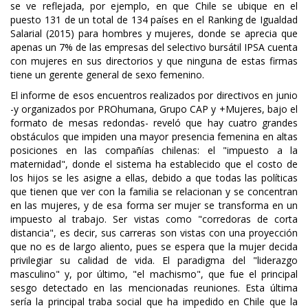
se ve reflejada, por ejemplo, en que Chile se ubique en el
puesto 131 de un total de 134 países en el Ranking de Igualdad
Salarial (2015) para hombres y mujeres, donde se aprecia que
apenas un 7% de las empresas del selectivo bursátil IPSA cuenta
con mujeres en sus directorios y que ninguna de estas firmas
tiene un gerente general de sexo femenino.
El informe de esos encuentros realizados por directivos en junio
-y organizados por PROhumana, Grupo CAP y +Mujeres, bajo el
formato de mesas redondas- reveló que hay cuatro grandes
obstáculos que impiden una mayor presencia femenina en altas
posiciones en las compañías chilenas: el "impuesto a la
maternidad", donde el sistema ha establecido que el costo de
los hijos se les asigne a ellas, debido a que todas las políticas
que tienen que ver con la familia se relacionan y se concentran
en las mujeres, y de esa forma ser mujer se transforma en un
impuesto al trabajo. Ser vistas como "corredoras de corta
distancia", es decir, sus carreras son vistas con una proyección
que no es de largo aliento, pues se espera que la mujer decida
privilegiar su calidad de vida. El paradigma del "liderazgo
masculino" y, por último, "el machismo", que fue el principal
sesgo detectado en las mencionadas reuniones. Esta última
sería la principal traba social que ha impedido en Chile que la