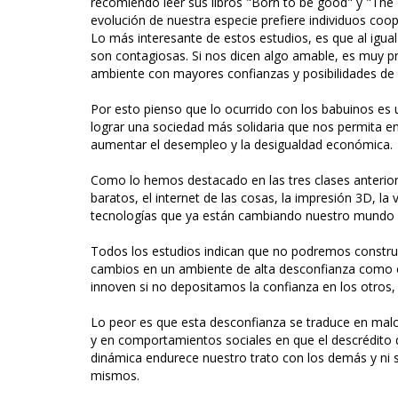
recomiendo leer sus libros "Born to be good" y "The
evolución de nuestra especie prefiere individuos coo
Lo más interesante de estos estudios, es que al igual
son contagiosas. Si nos dicen algo amable, es muy
ambiente con mayores confianzas y posibilidades de 
Por esto pienso que lo ocurrido con los babuinos es
lograr una sociedad más solidaria que nos permita e
aumentar el desempleo y la desigualdad económica.
Como lo hemos destacado en las tres clases anteriores
baratos, el internet de las cosas, la impresión 3D, la vi
tecnologías que ya están cambiando nuestro mundo y 
Todos los estudios indican que no podremos constru
cambios en un ambiente de alta desconfianza como 
innoven si no depositamos la confianza en los otros,
Lo peor es que esta desconfianza se traduce en malo
y en comportamientos sociales en que el descrédito de
dinámica endurece nuestro trato con los demás y ni s
mismos.