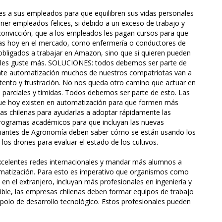
es a sus empleados para que equilibren sus vidas personales
ner empleados felices, si debido a un exceso de trabajo y
a convicción, que a los empleados les pagan cursos para que
as hoy en el mercado, como enfermería o conductores de
bligados a trabajar en Amazon, sino que si quieren pueden
e les guste más. SOLUCIONES: todos debemos ser parte de
nte automatización muchos de nuestros compatriotas van a
tento y frustración. No nos queda otro camino que actuar en
 parciales y tímidas. Todos debemos ser parte de esto. Las
ue hoy existen en automatización para que formen más
as chilenas para ayudarlas a adoptar rápidamente las
programas académicos para que incluyan las nuevas
udiantes de Agronomía deben saber cómo se están usando los
los drones para evaluar el estado de los cultivos.
xcelentes redes internacionales y mandar más alumnos a
tomatización. Para esto es imperativo que organismos como
en el extranjero, incluyan más profesionales en ingeniería y
ible, las empresas chilenas deben formar equipos de trabajo
 polo de desarrollo tecnológico. Estos profesionales pueden