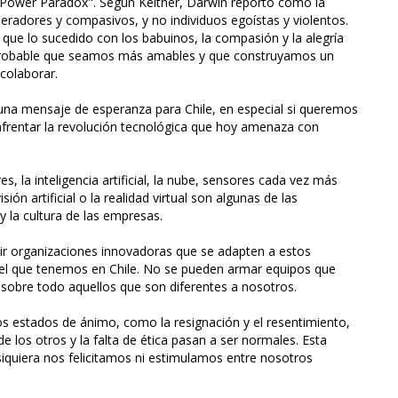
 Power Paradox". Según Keltner, Darwin reportó cómo la
peradores y compasivos, y no individuos egoístas y violentos.
 que lo sucedido con los babuinos, la compasión y la alegría
 probable que seamos más amables y que construyamos un
colaborar.
 una mensaje de esperanza para Chile, en especial si queremos
nfrentar la revolución tecnológica que hoy amenaza con
, la inteligencia artificial, la nube, sensores cada vez más
sión artificial o la realidad virtual son algunas de las
la cultura de las empresas.
ir organizaciones innovadoras que se adapten a estos
el que tenemos en Chile. No se pueden armar equipos que
 sobre todo aquellos que son diferentes a nosotros.
s estados de ánimo, como la resignación y el resentimiento,
 los otros y la falta de ética pasan a ser normales. Esta
iquiera nos felicitamos ni estimulamos entre nosotros