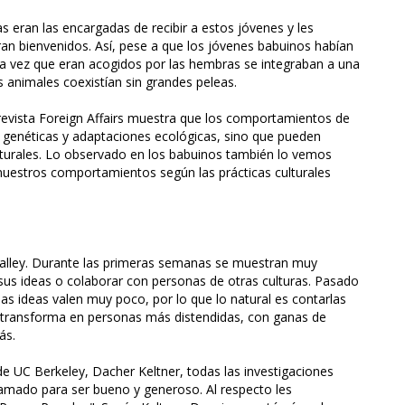
 eran las encargadas de recibir a estos jóvenes y les
n bienvenidos. Así, pese a que los jóvenes babuinos habían
na vez que eran acogidos por las hembras se integraban a una
nimales coexistían sin grandes peleas.
a revista Foreign Affairs muestra que los comportamientos de
s genéticas y adaptaciones ecológicas, sino que pueden
ulturales. Lo observado en los babuinos también lo vemos
estros comportamientos según las prácticas culturales
n Valley. Durante las primeras semanas se muestran muy
us ideas o colaborar con personas de otras culturas. Pasado
s ideas valen muy poco, por lo que lo natural es contarlas
s transforma en personas más distendidas, con ganas de
ás.
de UC Berkeley, Dacher Keltner, todas las investigaciones
amado para ser bueno y generoso. Al respecto les