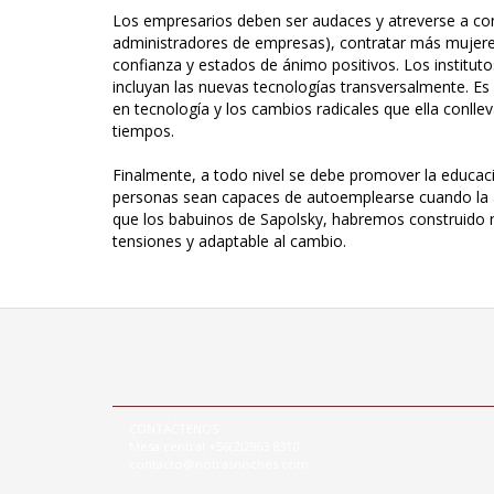
Los empresarios deben ser audaces y atreverse a con
administradores de empresas), contratar más mujere
confianza y estados de ánimo positivos. Los institut
incluyan las nuevas tecnologías transversalmente. E
en tecnología y los cambios radicales que ella conllev
tiempos.
Finalmente, a todo nivel se debe promover la educ
personas sean capaces de autoemplearse cuando la a
que los babuinos de Sapolsky, habremos construido
tensiones y adaptable al cambio.
CONTÁCTENOS:
Mesa central +56(2)2963 8310
contacto@notrasnoches.com