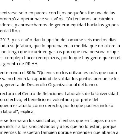
 centrarse solo en padres con hijos pequeños fue una de las
ue comenzó a operar hace seis años. "Ya teníamos un camino
adores, y aprovechamos de generar equidad hacia los grupos
enta Ulloa.
de 2013, y este año dan la opción de tomarse seis medios días.
tud a su jefatura, que lo aprueba en la medida que no altere la
ón no tenga que incurrir en gastos para que una persona ocupe
 es complejo hacer reemplazos, por lo que hay gente que en el
, gerenta de RR.HH.
ente ronda el 80%. "Quienes no los utilizan es más que nada
 ya no tienen la capacidad de validar los puntos porque se les
ía, gerenta de Desarrollo Organizacional del banco.
directora del Centro de Relaciones Laborales de la Universidad
to colectivo, el beneficio es voluntario por parte del
, queda estatuido como derecho, por lo que pudiera incluso
 laboral", explica.
e se formaran los sindicatos, mientras que en Lipigas no se
a incluir a los sindicalizados y a los que no lo están, porque
 dirigentes lo respetan también porque entienden que abarca a