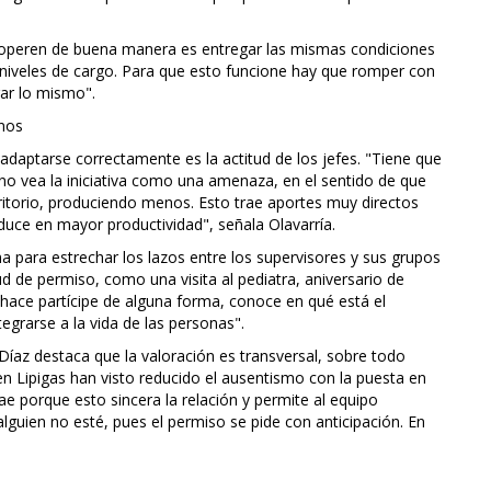
s operen de buena manera es entregar las mismas condiciones
 niveles de cargo. Para que esto funcione hay que romper con
rar lo mismo".
rnos
 adaptarse correctamente es la actitud de los jefes. "Tiene que
 no vea la iniciativa como una amenaza, en el sentido de que
ritorio, produciendo menos. Esto trae aportes muy directos
uce en mayor productividad", señala Olavarría.
 para estrechar los lazos entre los supervisores y sus grupos
itud de permiso, como una visita al pediatra, aniversario de
hace partícipe de alguna forma, conoce en qué está el
egrarse a la vida de las personas".
 Díaz destaca que la valoración es transversal, sobre todo
n Lipigas han visto reducido el ausentismo con la puesta en
ae porque esto sincera la relación y permite al equipo
lguien no esté, pues el permiso se pide con anticipación. En