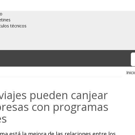
io
etines
culos técnicos
Inici
 viajes pueden canjear
presas con programas
es
ema está la mejora de las relaciones entre los