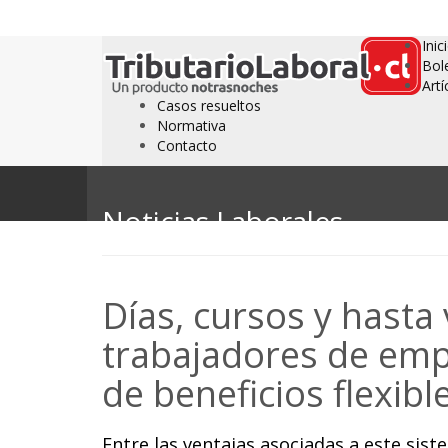
Inic
Bol
Artí
Casos resueltos
Normativa
Contacto
Noticias Laborales
Días, cursos y hasta
trabajadores de em
de beneficios flexibl
Entre las ventajas asociadas a este sist