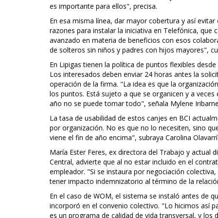
es importante para ellos", precisa.
En esa misma línea, dar mayor cobertura y así evitar
razones para instalar la iniciativa en Telefónica, q
avanzado en materia de beneficios con esos colabor
de solteros sin niños y padres con hijos mayores", cu
En Lipigas tienen la política de puntos flexibles des
Los interesados deben enviar 24 horas antes la solici
operación de la firma. "La idea es que la organizaci
los puntos. Está sujeto a que se organicen y a veces
año no se puede tomar todo", señala Mylene Iribarne
La tasa de usabilidad de estos canjes en BCI actualm
por organización. No es que no lo necesiten, sino que
viene el fin de año encima", subraya Carolina Olavarr
María Ester Feres, ex directora del Trabajo y actual 
Central, advierte que al no estar incluido en el contra
empleador. "Si se instaura por negociación colectiva
tener impacto indemnizatorio al término de la relación
En el caso de WOM, el sistema se instaló antes de qu
incorporó en el convenio colectivo. "Lo hicimos así par
es un programa de calidad de vida transversal, y los