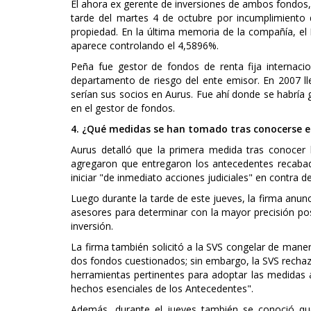
El ahora ex gerente de inversiones de ambos fondos, 
tarde del martes 4 de octubre por incumplimiento 
propiedad. En la última memoria de la compañía, el
aparece controlando el 4,5896%.
Peña fue gestor de fondos de renta fija internaci
departamento de riesgo del ente emisor. En 2007
serían sus socios en Aurus. Fue ahí donde se habría g
en el gestor de fondos.
4. ¿Qué medidas se han tomado tras conocerse e
Aurus detalló que la primera medida tras conocer
agregaron que entregaron los antecedentes recabado
iniciar "de inmediato acciones judiciales" en contra d
Luego durante la tarde de este jueves, la firma anunc
asesores para determinar con la mayor precisión pos
inversión.
La firma también solicitó a la SVS congelar de mane
dos fondos cuestionados; sin embargo, la SVS rechazó
herramientas pertinentes para adoptar las medidas a
hechos esenciales de los Antecedentes".
Además, durante el jueves también se conoció que e