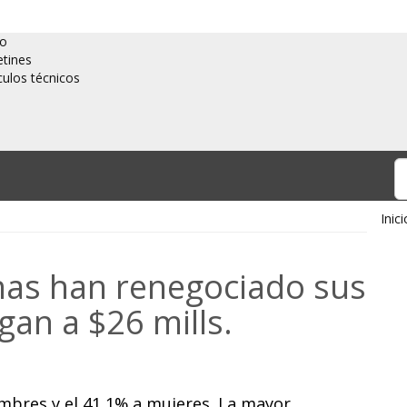
io
etines
culos técnicos
Inici
nas han renegociado sus
gan a $26 mills.
ombres y el 41,1% a mujeres. La mayor