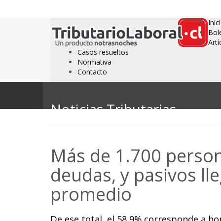
Inic
Bol
Artí
Casos resueltos
Normativa
Contacto
Noticias Tributarias
Más de 1.700 perso
deudas, y pasivos lle
promedio
De ese total, el 58,9% corresponde a h