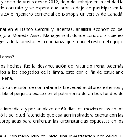
y socio de Aurus desde 2012, dejó de trabajar en la entidad la
de contrato y se espera que pronto deje de participar en la
 MBA e ingeniero comercial de Bishop's University de Canadá,
onal en el Banco Central y, además, analista económico del
 llegó a Moneda Asset Management, donde conoció a quienes
estado la amistad y la confianza que tenía el resto del equipo
l caso?
 los hechos fue la desvinculación de Mauricio Peña. Además
s a los abogados de la firma, esto con el fin de estudiar e
e Peña.
ió su decisión de contratar a la brevedad auditores externos y
ible el perjuicio exacto en el patrimonio de ambos fondos de
ra inmediata y por un plazo de 60 días los movimientos en los
 la solicitud "atendido que esa administradora cuenta con las
propiadas para enfrentar las circunstancias expuestas en los
l Ministerio Publico inició una investigación por oficio. El