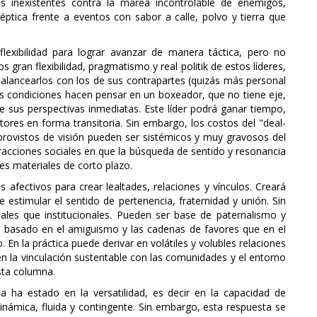
pas inexistentes contra la marea incontrolable de enemigos,
séptica frente a eventos con sabor a calle, polvo y tierra que
lexibilidad para lograr avanzar de manera táctica, pero no
 gran flexibilidad, pragmatismo y real politik de estos líderes,
alancearlos con los de sus contrapartes (quizás más personal
as condiciones hacen pensar en un boxeador, que no tiene eje,
 sus perspectivas inmediatas. Este líder podrá ganar tiempo,
ores en forma transitoria. Sin embargo, los costos del "deal-
rovistos de visión pueden ser sistémicos y muy gravosos del
racciones sociales en que la búsqueda de sentido y resonancia
es materiales de corto plazo.
 afectivos para crear lealtades, relaciones y vínculos. Creará
estimular el sentido de pertenencia, fraternidad y unión. Sin
ales que institucionales. Pueden ser base de paternalismo y
basado en el amiguismo y las cadenas de favores que en el
En la práctica puede derivar en volátiles y volubles relaciones
 la vinculación sustentable con las comunidades y el entorno
sta columna.
a ha estado en la versatilidad, es decir en la capacidad de
inámica, fluida y contingente. Sin embargo, esta respuesta se