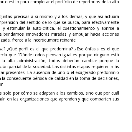
rto estilo para completar el portfolio de repertorios de la alta
eguntas precisas a si mismo y a los demás, y que así actuará
mprensión del sentido de lo que se busca, para efectivamente
s y estimular la auto-crítica, el cuestionamiento y abrirse a
de brindarnos innovadoras miradas y empujar hacia acciones
zada, frente a la incertidumbre reinante.
a? ¿Qué perfil es el que predomina? ¿Ese énfasis es el que
decía que "Dónde todos piensan igual es porque ninguno está
 la alta administración, todos deberían cambiar porque la
ón parcial de la sociedad. Las distintas etapas requieren más
tar presentes. La ausencia de uno o el exagerado predominio
n la consecuente pérdida de calidad en la toma de decisiones,
r.
s solo por cómo se adaptan a los cambios, sino que por cuál
mún en las organizaciones que aprenden y que comparten sus