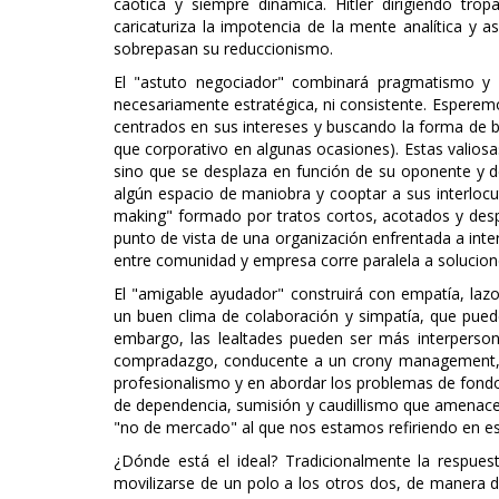
caótica y siempre dinámica. Hitler dirigiendo tro
caricaturiza la impotencia de la mente analítica y a
sobrepasan su reduccionismo.
El "astuto negociador" combinará pragmatismo y f
necesariamente estratégica, ni consistente. Esperemos
centrados en sus intereses y buscando la forma de b
que corporativo en algunas ocasiones). Estas valios
sino que se desplaza en función de su oponente y de
algún espacio de maniobra y cooptar a sus interlocut
making" formado por tratos cortos, acotados y desp
punto de vista de una organización enfrentada a inte
entre comunidad y empresa corre paralela a solucion
El "amigable ayudador" construirá con empatía, lazos
un buen clima de colaboración y simpatía, que puede 
embargo, las lealtades pueden ser más interperson
compradazgo, conducente a un crony management, 
profesionalismo y en abordar los problemas de fondo. 
de dependencia, sumisión y caudillismo que amenacen
"no de mercado" al que nos estamos refiriendo en e
¿Dónde está el ideal? Tradicionalmente la respuest
movilizarse de un polo a los otros dos, de manera d