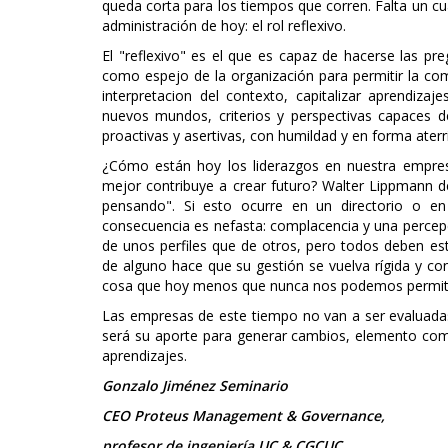
queda corta para los tiempos que corren. Falta un cua
administración de hoy: el rol reflexivo.
El "reflexivo" es el que es capaz de hacerse las pr
como espejo de la organización para permitir la co
interpretacion del contexto, capitalizar aprendizaje
nuevos mundos, criterios y perspectivas capaces 
proactivas y asertivas, con humildad y en forma aterri
¿Cómo están hoy los liderazgos en nuestra empres
mejor contribuye a crear futuro? Walter Lippmann 
pensando". Si esto ocurre en un directorio o en
consecuencia es nefasta: complacencia y una percepci
de unos perfiles que de otros, pero todos deben es
de alguno hace que su gestión se vuelva rígida y co
cosa que hoy menos que nunca nos podemos permiti
Las empresas de este tiempo no van a ser evaluada
será su aporte para generar cambios, elemento co
aprendizajes.
Gonzalo Jiménez Seminario
CEO Proteus Management & Governance,
profesor de ingeniería UC & CGCUC.