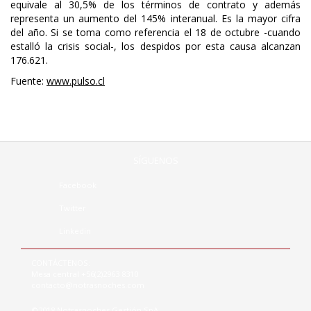
equivale al 30,5% de los términos de contrato y además
representa un aumento del 145% interanual. Es la mayor cifra
del año. Si se toma como referencia el 18 de octubre -cuando
estalló la crisis social-, los despidos por esta causa alcanzan
176.621.
Fuente:
www.pulso.cl
SÍGUENOS
Facebook
Twitter
Linkedin
CONTÁCTENOS:
Mesa central +56(2)2963 8310
contacto@notrasnoches.com
©2018 Notrasnoches Gestión SpA.