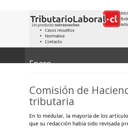
Inic
Bol
Artí
Casos resueltos
Normativa
Contacto
Enero
Comisión de Hacien
tributaria
En lo medular, la mayoría de los artíc
que su redacción había sido revisada p