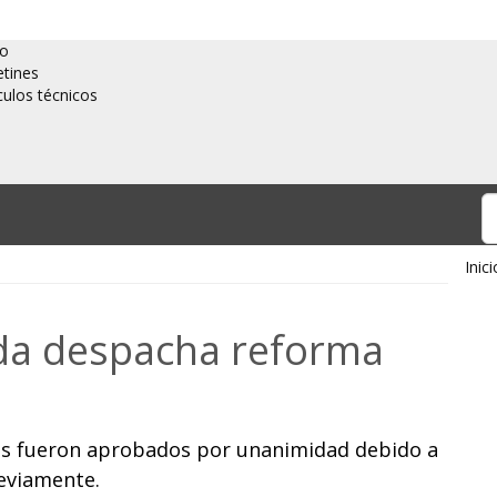
io
etines
culos técnicos
Inici
da despacha reforma
ulos fueron aprobados por unanimidad debido a
reviamente.