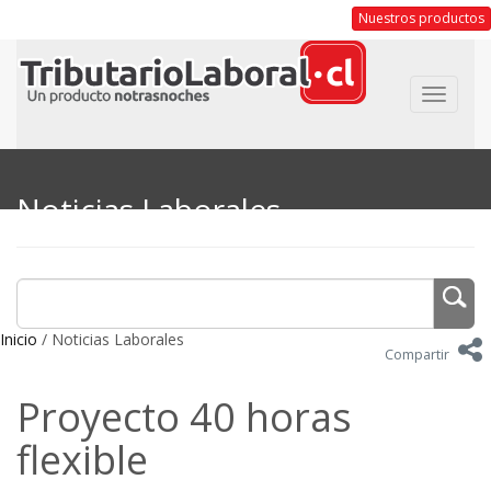
Nuestros productos
Toggle
navigat
Noticias Laborales
Inicio
/ Noticias Laborales
Compartir
Proyecto 40 horas
flexible