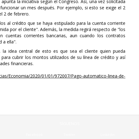
punta la iniciativa según el Congreso. Así, una vez solicitada
 funcionar un mes después. Por ejemplo, si esto se exige el 2
l 2 de febrero.
dos al crédito que se haya estipulado para la cuenta corriente
ida por el cliente". Además, la medida regirá respecto de "los
n cuentas corrientes bancarias, aun cuando los contratos
 a ella".
 la idea central de esto es que sea el cliente quien pueda
ara cubrir los montos utilizados de su línea de crédito y así
dades financieras.
cias/Economia/2020/01/01/972007/Pago-automatico-linea-de-
SÍGUENOS
Facebook
Twitter
Linkedin