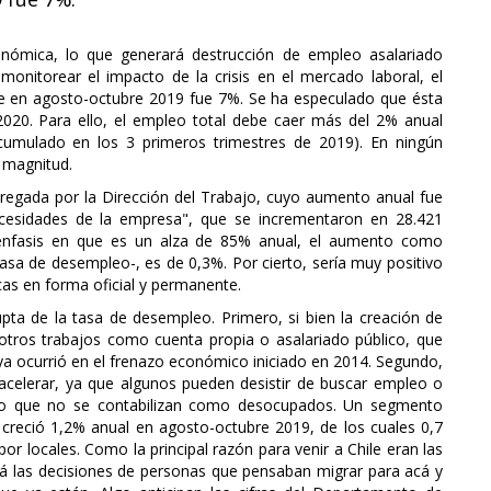
económica, lo que generará destrucción de empleo asalariado
 monitorear el impacto de la crisis en el mercado laboral, el
ue en agosto-octubre 2019 fue 7%. Se ha especulado que ésta
2020. Para ello, el empleo total debe caer más del 2% anual
acumulado en los 3 primeros trimestres de 2019). En ningún
 magnitud.
tregada por la Dirección del Trabajo, cuyo aumento anual fue
cesidades de la empresa", que se incrementaron en 28.421
énfasis en que es un alza de 85% anual, el aumento como
 tasa de desempleo-, es de 0,3%. Por cierto, sería muy positivo
icas en forma oficial y permanente.
ta de la tasa de desempleo. Primero, si bien la creación de
otros trabajos como cuenta propia o asalariado público, que
a ocurrió en el frenazo económico iniciado en 2014. Segundo,
sacelerar, ya que algunos pueden desistir de buscar empleo o
n lo que no se contabilizan como desocupados. Un segmento
o creció 1,2% anual en agosto-octubre 2019, de los cuales 0,7
or locales. Como la principal razón para venir a Chile eran las
rá las decisiones de personas que pensaban migrar para acá y