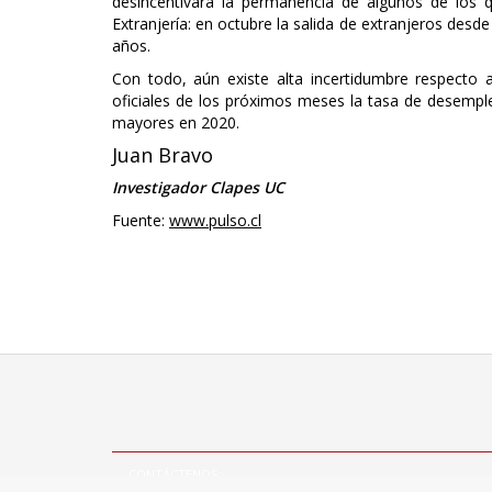
desincentivará la permanencia de algunos de los q
Extranjería: en octubre la salida de extranjeros desde
años.
Con todo, aún existe alta incertidumbre respecto a 
oficiales de los próximos meses la tasa de desemple
mayores en 2020.
Juan Bravo
Investigador Clapes UC
Fuente:
www.pulso.cl
CONTÁCTENOS:
Mesa central +56(2)2963 8310