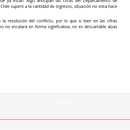
ue ya están. Algo anticipan las cifras del Departamento de
 Chile superó a la cantidad de ingresos, situación no vista hace
la resolución del conflicto, por lo que si bien en las cifras
o no escalará en forma significativa, no es descartable alzas
SÍGUENOS
Facebook
Twitter
Linkedin