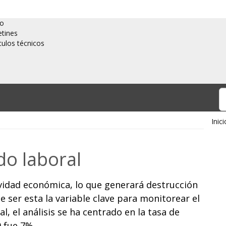
io
etines
culos técnicos
Inici
do laboral
ctividad económica, lo que generará destrucción
 ser esta la variable clave para monitorear el
l, el análisis se ha centrado en la tasa de
 fue 7%.