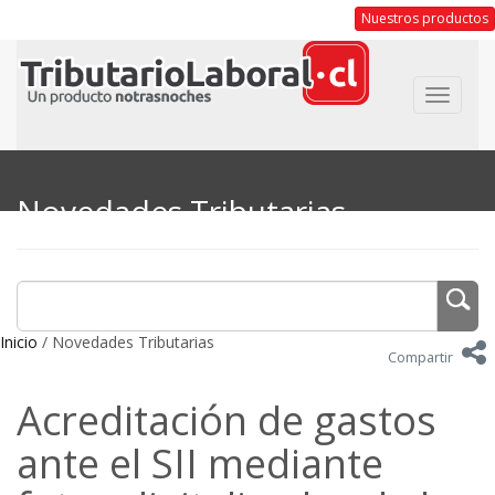
Nuestros productos
Toggle
navigat
Novedades Tributarias
Inicio
/ Novedades Tributarias
Compartir
Acreditación de gastos
ante el SII mediante