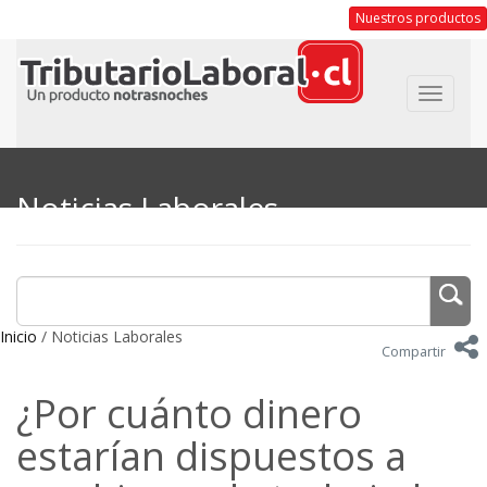
Nuestros productos
Toggle
navigat
Noticias Laborales
Inicio
/ Noticias Laborales
Compartir
¿Por cuánto dinero
estarían dispuestos a