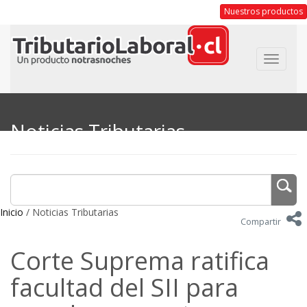
Nuestros productos
Toggle
navigat
Noticias Tributarias
Inicio
/ Noticias Tributarias
Compartir
Corte Suprema ratifica
facultad del SII para