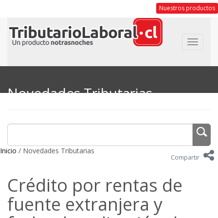
Nuestros productos
Toggle
navigat
Novedades Tributarias
Inicio
/ Novedades Tributarias
Compartir
Crédito por rentas de
fuente extranjera y