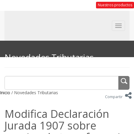
Nuestros productos
Toggle
navigat
Novedades Tributarias
Inicio
/ Novedades Tributarias
Compartir
Modifica Declaración
Jurada 1907 sobre