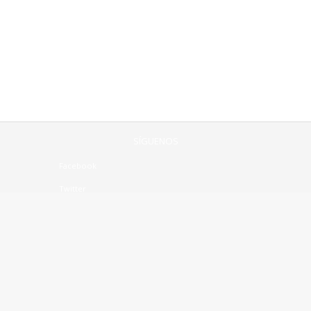
SÍGUENOS
Facebook
Twitter
Linkedin
CONTÁCTENOS:
Mesa central +56(2)2963 8310
contacto@notrasnoches.com
©2018 Notrasnoches Gestión SpA.
Todos los derechos reservados