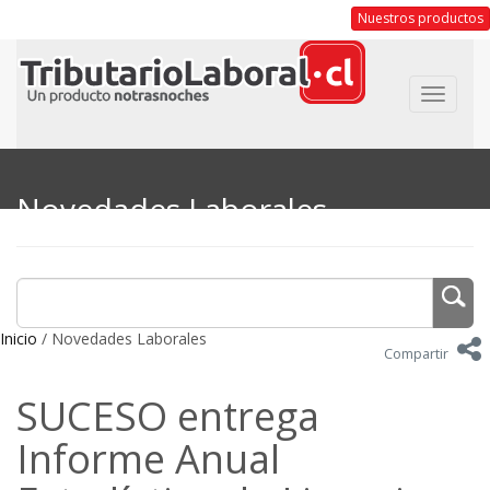
Nuestros productos
Toggle
navigat
Novedades Laborales
Inicio
/ Novedades Laborales
Compartir
SUCESO entrega
Informe Anual