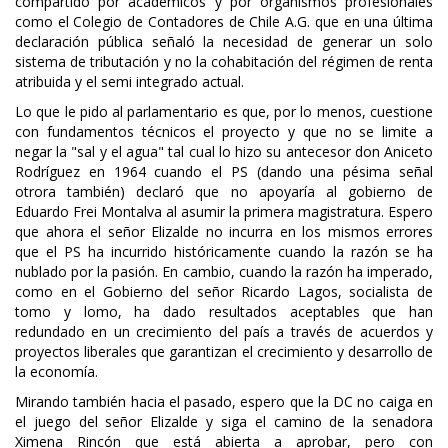
compartido por académicos y por organismos profesionales
como el Colegio de Contadores de Chile A.G. que en una última
declaración pública señaló la necesidad de generar un solo
sistema de tributación y no la cohabitación del régimen de renta
atribuida y el semi integrado actual.
Lo que le pido al parlamentario es que, por lo menos, cuestione
con fundamentos técnicos el proyecto y que no se limite a
negar la "sal y el agua" tal cual lo hizo su antecesor don Aniceto
Rodríguez en 1964 cuando el PS (dando una pésima señal
otrora también) declaró que no apoyaría al gobierno de
Eduardo Frei Montalva al asumir la primera magistratura. Espero
que ahora el señor Elizalde no incurra en los mismos errores
que el PS ha incurrido históricamente cuando la razón se ha
nublado por la pasión. En cambio, cuando la razón ha imperado,
como en el Gobierno del señor Ricardo Lagos, socialista de
tomo y lomo, ha dado resultados aceptables que han
redundado en un crecimiento del país a través de acuerdos y
proyectos liberales que garantizan el crecimiento y desarrollo de
la economía.
Mirando también hacia el pasado, espero que la DC no caiga en
el juego del señor Elizalde y siga el camino de la senadora
Ximena Rincón que está abierta a aprobar, pero con