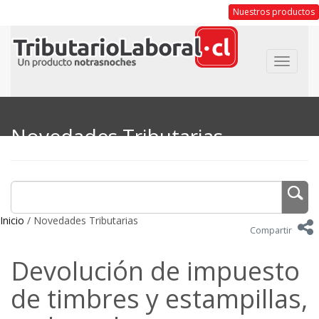
Nuestros productos
Toggle
navigat
Novedades Tributarias
Inicio
/ Novedades Tributarias
Compartir
Devolución de impuesto
de timbres y estampillas,