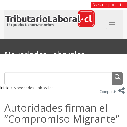
Nuestros productos
Toggle
navigat
Novedades Laborales
Inicio
/ Novedades Laborales
Compartir
Autoridades firman el
“Compromiso Migrante”