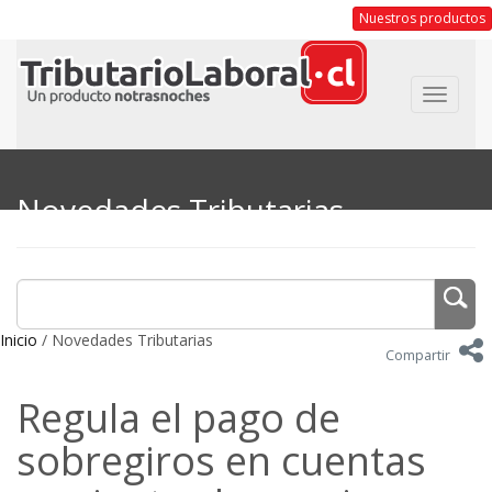
Nuestros productos
Toggle
navigat
Novedades Tributarias
Inicio
/ Novedades Tributarias
Compartir
Regula el pago de
sobregiros en cuentas