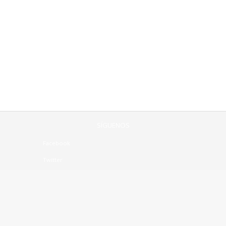
SÍGUENOS
Facebook
Twitter
Linkedin
CONTÁCTENOS:
Mesa central +56(2)2963 8310
contacto@notrasnoches.com