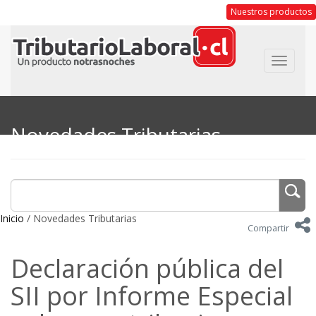
Nuestros productos
Toggle
navigat
Novedades Tributarias
Inicio
/ Novedades Tributarias
Compartir
Declaración pública del
SII por Informe Especial