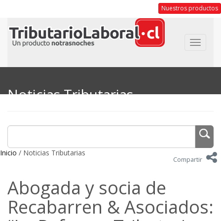
Nuestros productos
Toggle
navigat
Noticias Tributarias
Inicio
/ Noticias Tributarias
Compartir
Abogada y socia de
Recabarren & Asociados: