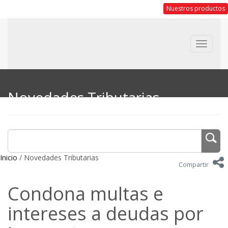
Nuestros productos
Toggle
navigat
Novedades Tributarias
Inicio
/ Novedades Tributarias
Compartir
Condona multas e
intereses a deudas por