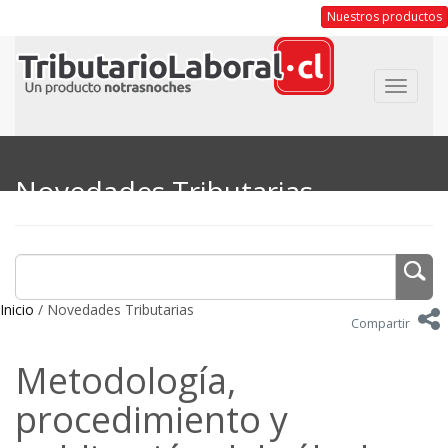
Nuestros productos
Toggle
navigat
Novedades Tributarias
Inicio
/ Novedades Tributarias
Compartir
Metodología,
procedimiento y