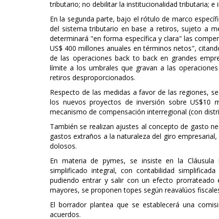
tributario; no debilitar la institucionalidad tributaria
En la segunda parte, bajo el rótulo de marco específ
del sistema tributario en base a retiros, sujeto a me
determinará "en forma específica y clara" las compen
US$ 400 millones anuales en términos netos", citan
de las operaciones back to back en grandes empres
límite a los umbrales que gravan a las operaciones
retiros desproporcionados.
Respecto de las medidas a favor de las regiones, se
los nuevos proyectos de inversión sobre US$10 m
mecanismo de compensación interregional (con distri
También se realizan ajustes al concepto de gasto nec
gastos extraños a la naturaleza del giro empresaria
dolosos.
En materia de pymes, se insiste en la Cláusula
simplificado integral, con contabilidad simplific
pudiendo entrar y salir con un efecto prorrateado
mayores, se proponen topes según reavalúos fiscales
El borrador plantea que se establecerá una comisió
acuerdos.