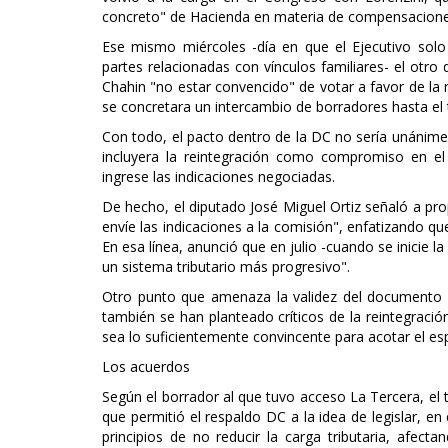
concreto" de Hacienda en materia de compensacione
Ese mismo miércoles -día en que el Ejecutivo solo i
partes relacionadas con vínculos familiares- el otro
Chahin "no estar convencido" de votar a favor de la
se concretara un intercambio de borradores hasta el 
Con todo, el pacto dentro de la DC no sería unánime
incluyera la reintegración como compromiso en el 
ingrese las indicaciones negociadas.
De hecho, el diputado José Miguel Ortiz señaló a pro
envíe las indicaciones a la comisión", enfatizando qu
En esa línea, anunció que en julio -cuando se inicie l
un sistema tributario más progresivo".
Otro punto que amenaza la validez del documento 
también se han planteado críticos de la reintegraci
sea lo suficientemente convincente para acotar el e
Los acuerdos
Según el borrador al que tuvo acceso La Tercera, el t
que permitió el respaldo DC a la idea de legislar, en
principios de no reducir la carga tributaria, afecta