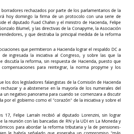
s borradores rechazados por parte de los parlamentarios de la
ará hoy domingo la firma de un protocolo con una serie de
ide el diputado Fuad Chahin y el ministro de Hacienda, Felipe
, Gonzalo Blumel, y las directivas de la Conapyme, la Asociación
endedores, y que destraba la principal medida de la reforma
ociaciones que permitieron a Hacienda lograr el respaldo DC a
de ingresada la iniciativa al Congreso, y sobre las que la
e discutía la reforma, sin respuesta de Hacienda, puesto que
las compensaciones para reintegrar, la norma propyme y los
que los dos legisladores falangistas de la Comisión de Hacienda
 rechazar y a abstenerse en la mayoría de los numerales del
aba un negativo panorama para cuando se comenzara a discutir
da por el gobierno como el "corazón" de la iniciativa y sobre el
 17, Felipe Larraín recibió al diputado Lorenzini, sin lograr
e la reunión con las bancadas de RN y la UDI en La Moneda y
nómicos para abordar la reforma tributaria y la de pensiones-
 quien le habría señalado que esperaba un compromiso "más