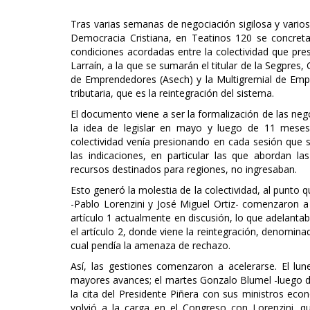
Tras varias semanas de negociación sigilosa y vario
Democracia Cristiana, en Teatinos 120 se concret
condiciones acordadas entre la colectividad que pres
Larraín, a la que se sumarán el titular de la Segpres
de Emprendedores (Asech) y la Multigremial de Empr
tributaria, que es la reintegración del sistema.
El documento viene a ser la formalización de las neg
la idea de legislar en mayo y luego de 11 meses 
colectividad venía presionando en cada sesión que s
las indicaciones, en particular las que abordan 
recursos destinados para regiones, no ingresaban.
Esto generó la molestia de la colectividad, al punto 
-Pablo Lorenzini y José Miguel Ortiz- comenzaron a
artículo 1 actualmente en discusión, lo que adelant
el artículo 2, donde viene la reintegración, denomina
cual pendía la amenaza de rechazo.
Así, las gestiones comenzaron a acelerarse. El lunes
mayores avances; el martes Gonzalo Blumel -luego d
la cita del Presidente Piñera con sus ministros eco
volvió a la carga en el Congreso con Lorenzini,