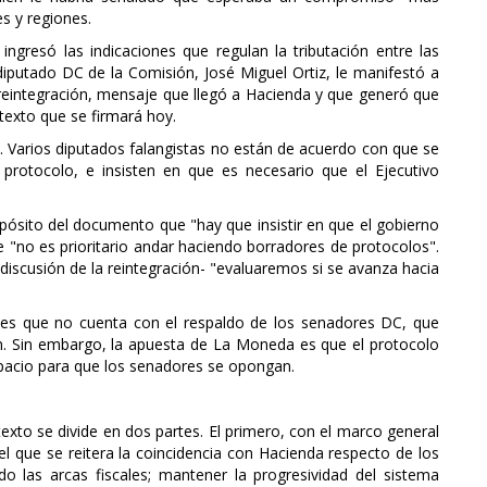
s y regiones.
ngresó las indicaciones que regulan la tributación entre las
 diputado DC de la Comisión, José Miguel Ortiz, le manifestó a
 reintegración, mensaje que llegó a Hacienda y que generó que
texto que se firmará hoy.
. Varios diputados falangistas no están de acuerdo con que se
protocolo, e insisten en que es necesario que el Ejecutivo
pósito del documento que "hay que insistir en que el gobierno
e "no es prioritario andar haciendo borradores de protocolos".
a discusión de la reintegración- "evaluaremos si se avanza hacia
es que no cuenta con el respaldo de los senadores DC, que
ón. Sin embargo, la apuesta de La Moneda es que el protocolo
spacio para que los senadores se opongan.
exto se divide en dos partes. El primero, con el marco general
 el que se reitera la coincidencia con Hacienda respecto de los
ndo las arcas fiscales; mantener la progresividad del sistema