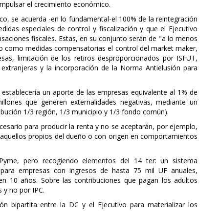
; e impulsar el crecimiento económico.
ico, se acuerda -en lo fundamental-el 100% de la reintegración
didas especiales de control y fiscalización y que el Ejecutivo
saciones fiscales. Estas, en su conjunto serán de "a lo menos
do como medidas compensatorias el control del market maker,
as, limitación de los retiros desproporcionados por ISFUT,
 extranjeras y la incorporación de la Norma Antielusión para
 establecería un aporte de las empresas equivalente al 1% de
illones que generen externalidades negativas, mediante un
bución 1/3 región, 1/3 municipio y 1/3 fondo común).
esario para producir la renta y no se aceptarán, por ejemplo,
l, aquellos propios del dueño o con origen en comportamientos
 Pyme, pero recogiendo elementos del 14 ter: un sistema
ada para empresas con ingresos de hasta 75 mil UF anuales,
 en 10 años. Sobre las contribuciones que pagan los adultos
 y no por IPC.
n bipartita entre la DC y el Ejecutivo para materializar los