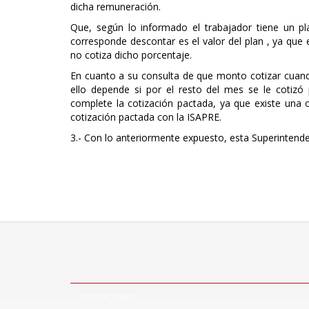
dicha remuneración.
Que, según lo informado el trabajador tiene un p
corresponde descontar es el valor del plan , ya que 
no cotiza dicho porcentaje.
En cuanto a su consulta de que monto cotizar cuando
ello depende si por el resto del mes se le cotizó
complete la cotización pactada, ya que existe una 
cotización pactada con la ISAPRE.
3.- Con lo anteriormente expuesto, esta Superintende
CONTÁCTENOS:
Mesa central +56(2)2963 8310