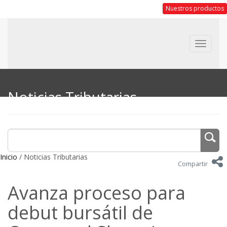
Nuestros productos
Toggle
navigat
Noticias Tributarias
Inicio
/ Noticias Tributarias
Compartir
Avanza proceso para
debut bursátil de