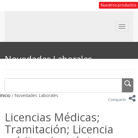
Nuestros productos
Toggle
navigat
Novedades Laborales
Inicio
/ Novedades Laborales
Compartir
Licencias Médicas;
Tramitación; Licencia