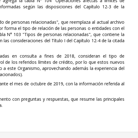
 agrega la tabla N° 104 "Operaciones afectas a límites de
informadas según las disposiciones del Capítulo 12-3 de la
ado de personas relacionadas", que reemplaza al actual archivo
or forma el tipo de relación de las personas o entidades con el
abla N° 103 "Tipos de personas relacionadas", que contiene la
n las consideraciones del Título I del Capítulo 12-4 de la citada
icadas en consulta a fines de 2018, consideran el tipo de
l de los referidos límites de crédito, por lo que estos nuevos
nvío a este Organismo, aprovechando además la experiencia del
lacionados).
nte el mes de octubre de 2019, con la información referida al
mento con preguntas y respuestas, que resume las principales
a.