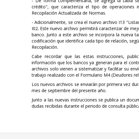
- De forma complementaria, se agrega la tabla se
crédito", que caracteriza el tipo de operaciones 
Recopilación Actualizada de Normas.
- Adicionalmente, se crea el nuevo archivo I13 "List
I02. Este nuevo archivo permitirá caracterizar de mej
banco. Junto a este archivo se incorpora la nueva t
codificación que identifica cada tipo de relación, segú
Recopilación.
Cabe recordar que las estas instrucciones, publ
información que los bancos ya generan para el contro
archivos solo vienen a sistematizar y facilitar su e
trabajo realizado con el Formulario M4 (Deudores re
Los nuevos archivos se enviarán por primera vez dura
mes de septiembre del presente año.
Junto a las nuevas instrucciones se publica un docu
dudas recibidas durante el periodo de consulta públic