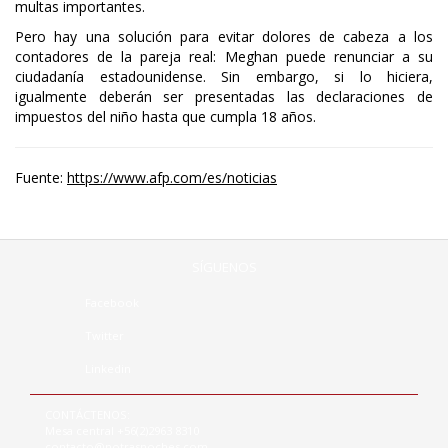
multas importantes.
Pero hay una solución para evitar dolores de cabeza a los
contadores de la pareja real: Meghan puede renunciar a su
ciudadanía estadounidense. Sin embargo, si lo hiciera,
igualmente deberán ser presentadas las declaraciones de
impuestos del niño hasta que cumpla 18 años.
Fuente:
https://www.afp.com/es/noticias
SÍGUENOS
Facebook
Twitter
Linkedin
CONTÁCTENOS:
Mesa central +56(2)2963 8310
contacto@notrasnoches.com