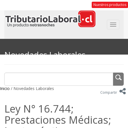
Nuestros productos
Toggle
navigat
Novedades Laborales
Inicio
/ Novedades Laborales
Compartir
Ley N° 16.744;
Prestaciones Médicas;