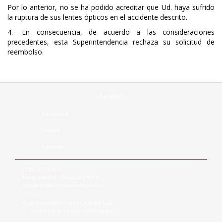
Por lo anterior, no se ha podido acreditar que Ud. haya sufrido
la ruptura de sus lentes ópticos en el accidente descrito.
4.- En consecuencia, de acuerdo a las consideraciones
precedentes, esta Superintendencia rechaza su solicitud de
reembolso.
SÍGUENOS
Facebook
Twitter
Linkedin
CONTÁCTENOS:
Mesa central +56(2)2963 8310
contacto@notrasnoches.com
©2018 Notrasnoches Gestión SpA.
Todos los derechos reservados