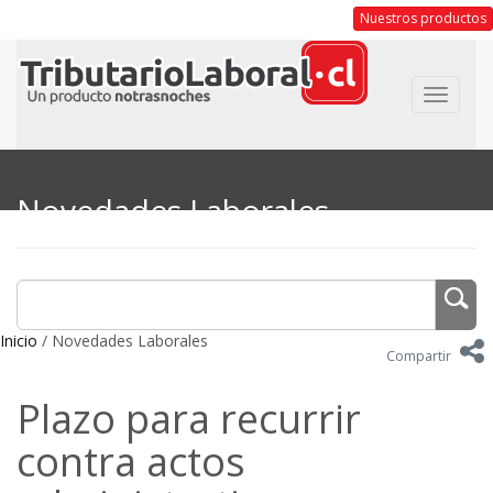
Nuestros productos
Toggle
navigat
Novedades Laborales
Inicio
/ Novedades Laborales
Compartir
Plazo para recurrir
contra actos