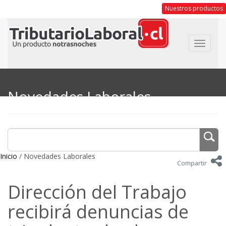
Nuestros productos
Toggle
navigat
Novedades Laborales
Inicio
/ Novedades Laborales
Compartir
Dirección del Trabajo
recibirá denuncias de