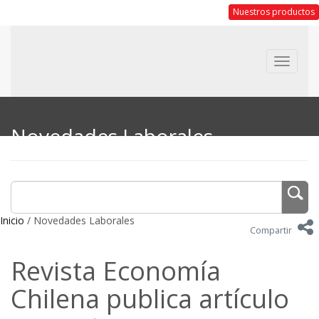
Nuestros productos
Toggle
navigat
Novedades Laborales
Inicio
/ Novedades Laborales
Compartir
Revista Economía
Chilena publica artículo