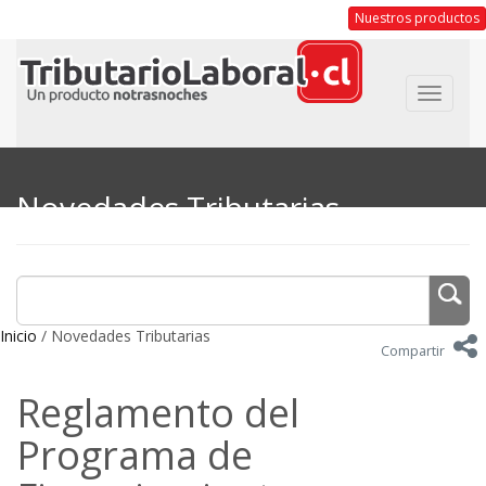
Nuestros productos
Toggle
navigat
Novedades Tributarias
Inicio
/ Novedades Tributarias
Compartir
Reglamento del
Programa de