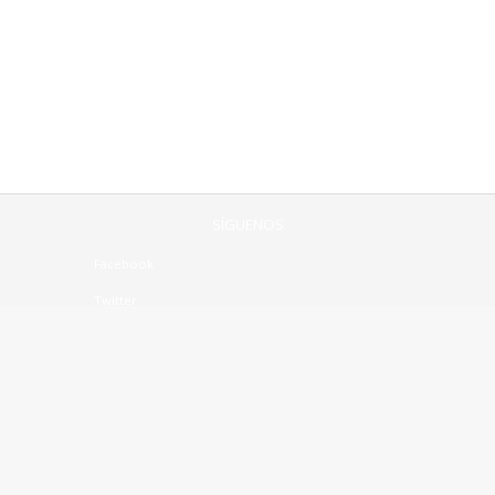
SÍGUENOS
Facebook
Twitter
Linkedin
CONTÁCTENOS:
Mesa central +56(2)2963 8310
contacto@notrasnoches.com
©2018 Notrasnoches Gestión SpA.
Todos los derechos reservados