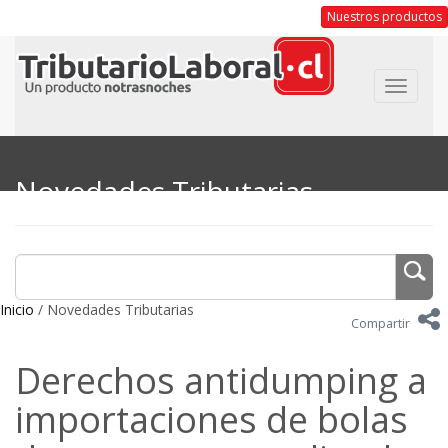
Nuestros productos
Toggle
navigat
Novedades Tributarias
Inicio
/ Novedades Tributarias
Compartir
Derechos antidumping a
importaciones de bolas