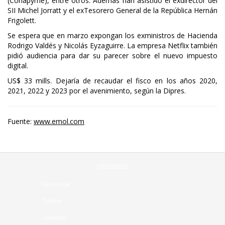
(Conapyme), entre otros. Además han asistido el exdirector del
SII Michel Jorratt y el exTesorero General de la República Hernán
Frigolett.
Se espera que en marzo expongan los exministros de Hacienda
Rodrigo Valdés y Nicolás Eyzaguirre. La empresa Netflix también
pidió audiencia para dar su parecer sobre el nuevo impuesto
digital.
US$ 33 mills. Dejaría de recaudar el fisco en los años 2020,
2021, 2022 y 2023 por el avenimiento, según la Dipres.
Fuente:
www.emol.com
SÍGUENOS
Facebook
Twitter
Linkedin