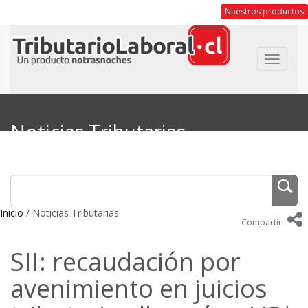
Nuestros productos
Toggle
navigat
Noticias Tributarias
Inicio
/ Noticias Tributarias
Compartir
SII: recaudación por
avenimiento en juicios