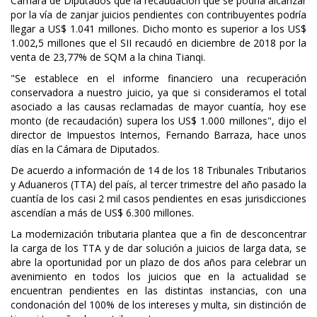
Cámara de Diputados que la recaudación que se podría alcanzar
por la vía de zanjar juicios pendientes con contribuyentes podría
llegar a US$ 1.041 millones. Dicho monto es superior a los US$
1.002,5 millones que el SII recaudó en diciembre de 2018 por la
venta de 23,77% de SQM a la china Tianqi.
"Se establece en el informe financiero una recuperación
conservadora a nuestro juicio, ya que si consideramos el total
asociado a las causas reclamadas de mayor cuantía, hoy ese
monto (de recaudación) supera los US$ 1.000 millones", dijo el
director de Impuestos Internos, Fernando Barraza, hace unos
días en la Cámara de Diputados.
De acuerdo a información de 14 de los 18 Tribunales Tributarios
y Aduaneros (TTA) del país, al tercer trimestre del año pasado la
cuantía de los casi 2 mil casos pendientes en esas jurisdicciones
ascendían a más de US$ 6.300 millones.
La modernización tributaria plantea que a fin de desconcentrar
la carga de los TTA y de dar solución a juicios de larga data, se
abre la oportunidad por un plazo de dos años para celebrar un
avenimiento en todos los juicios que en la actualidad se
encuentran pendientes en las distintas instancias, con una
condonación del 100% de los intereses y multa, sin distinción de