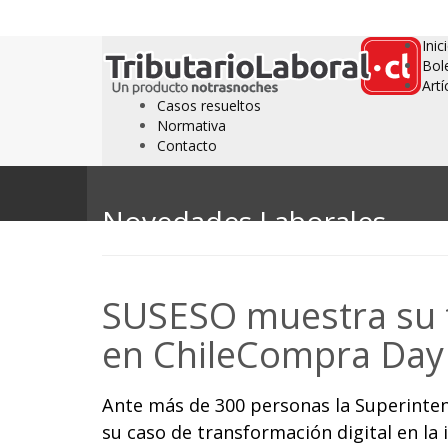
Inic
Bol
Artí
Casos resueltos
Normativa
Contacto
Novedades Laborales
SUSESO muestra su t
en ChileCompra Day
Ante más de 300 personas la Superinte
su caso de transformación digital en l