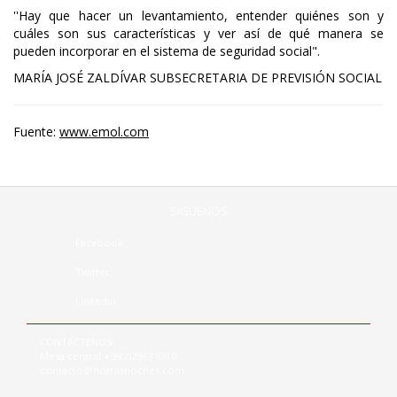
''Hay que hacer un levantamiento, entender quiénes son y
cuáles son sus características y ver así de qué manera se
pueden incorporar en el sistema de seguridad social".
MARÍA JOSÉ ZALDÍVAR SUBSECRETARIA DE PREVISIÓN SOCIAL
Fuente:
www.emol.com
SÍGUENOS
Facebook
Twitter
Linkedin
CONTÁCTENOS:
Mesa central +56(2)2963 8310
contacto@notrasnoches.com