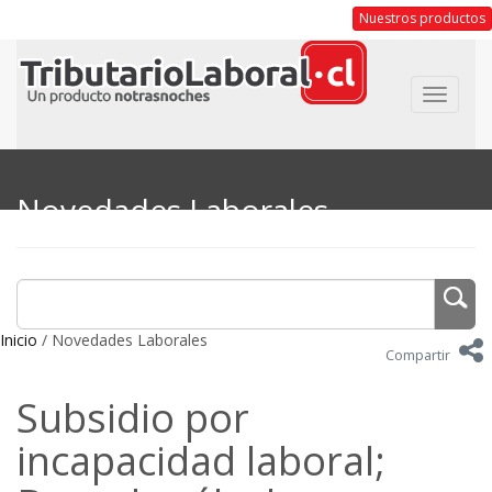
Nuestros productos
Toggle
navigat
Novedades Laborales
Inicio
/ Novedades Laborales
Compartir
Subsidio por
incapacidad laboral;