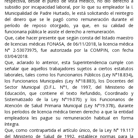
respectiva, desde el punto de vista médico, no dio derecho a
subsidio por incapacidad laboral, por lo que su empleador la I.
Municipalidad de Padre Hurtado, le está solicitando el reintegro
del dinero que se le pagó como remuneración durante el
período de reposo otorgado, ya que, en su calidad de
funcionaria pública le asiste el derecho a remuneración.
Que, cabe hacer presente que según consta del listado maestro
de licencias médicas FONASA, de 06/11/2018, la licencia médica
N° 2-53073975, fue autorizada por la COMPIN, con fecha
03/04/2018.
Que, aclarado lo anterior, esta Superintendencia cumple con
señalar que aquellos trabajadores sujetos a ciertos estatutos
laborales, tales como los Funcionarios Públicos (Ley N°18.834),
los Funcionarios Municipales (Ley N°18.883), los Docentes del
Sector Municipal (D.F.L. N°1, de 1997, del Ministerio de
Educación, que contiene el texto Refundido, Coordinado y
Sistematizado de la Ley N°19.070) y los Funcionarios de
Atención de Salud Primaria Municipal (Ley N°19.378), durante
los períodos de licencia médica tienen derecho a que la entidad
empleadora les pague su remuneración habitual en forma
íntegra.
Que, como contrapartida el artículo único, de la Ley N° 19.117
del Ministerio de Salud de 1992, establece normas para la