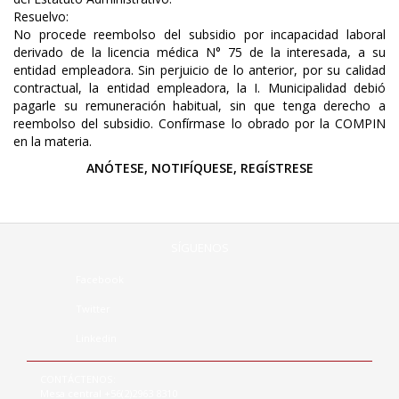
Resuelvo:
No procede reembolso del subsidio por incapacidad laboral
derivado de la licencia médica N° 75 de la interesada, a su
entidad empleadora. Sin perjuicio de lo anterior, por su calidad
contractual, la entidad empleadora, la I. Municipalidad debió
pagarle su remuneración habitual, sin que tenga derecho a
reembolso del subsidio. Confírmase lo obrado por la COMPIN
en la materia.
ANÓTESE, NOTIFÍQUESE, REGÍSTRESE
SÍGUENOS
Facebook
Twitter
Linkedin
CONTÁCTENOS:
Mesa central +56(2)2963 8310