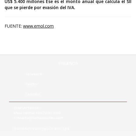
US$ 5.400 millones Ese es el monto anual que calcula el SII
que se pierde por evasión del IVA.
FUENTE:
www.emol.com
SÍGUENOS
Facebook
Twitter
Linkedin
CONTÁCTENOS:
Mesa central +56(2)2963 8310
contacto@notrasnoches.com
©2018 Notrasnoches Gestión SpA.
Todos los derechos reservados