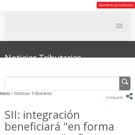
Nuestros productos
Toggle
navigat
Noticias Tributarias
Inicio
/ Noticias Tributarias
Compartir
SII: integración
beneficiará "en forma