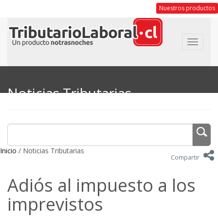
Nuestros productos
Toggle
navigat
Noticias Tributarias
Inicio
/ Noticias Tributarias
Compartir
Adiós al impuesto a los
imprevistos