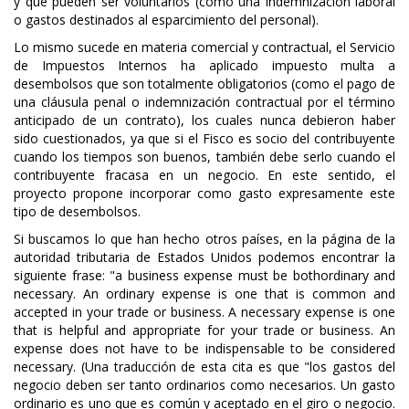
y que pueden ser voluntarios (como una indemnización laboral
o gastos destinados al esparcimiento del personal).
Lo mismo sucede en materia comercial y contractual, el Servicio
de Impuestos Internos ha aplicado impuesto multa a
desembolsos que son totalmente obligatorios (como el pago de
una cláusula penal o indemnización contractual por el término
anticipado de un contrato), los cuales nunca debieron haber
sido cuestionados, ya que si el Fisco es socio del contribuyente
cuando los tiempos son buenos, también debe serlo cuando el
contribuyente fracasa en un negocio. En este sentido, el
proyecto propone incorporar como gasto expresamente este
tipo de desembolsos.
Si buscamos lo que han hecho otros países, en la página de la
autoridad tributaria de Estados Unidos podemos encontrar la
siguiente frase: "a business expense must be bothordinary and
necessary. An ordinary expense is one that is common and
accepted in your trade or business. A necessary expense is one
that is helpful and appropriate for your trade or business. An
expense does not have to be indispensable to be considered
necessary. (Una traducción de esta cita es que "los gastos del
negocio deben ser tanto ordinarios como necesarios. Un gasto
ordinario es uno que es común y aceptado en el giro o negocio.