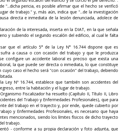
bió el segundo escalón del edificio y se torció el pie derecho.".
 "...dicha pericia, es posible afirmar que el hecho se verificó
gar de trabajo." y, más aún, indica que "...de la investigación
ausa directa e inmediata de la lesión denunciada, adolece de
ración de la interesada, inserta en la DIAT, en la que señala
io y subiendo el segundo escalón del edificio, al cual le falta
esar que el artículo 5° de la Ley N° 16.744 dispone que es
 sufra a causa o con ocasión del trabajo y que le produzca
se configure un accidente laboral es preciso que exista una
laboral, la que puede ser directa o inmediata, lo que constituye
en cuyo caso el hecho será "con ocasión" del trabajo, debiendo
bitada.
 la Ley Nº 16.744, establece que también son accidentes del
regreso, entre la habitación y el lugar de trabajo.
rganismo Fiscalizador ha resuelto (Capítulo II, Título II, Libro
cidentes del Trabajo y Enfermedades Profesionales), que para
nte del trabajo en el trayecto y, por ende, quede cubierto por
Trabajo y Enfermedades Profesionales, es necesario que haya
ntes mencionados, siendo los límites físicos de dicho trayecto
del trabajo.
identó - conforme a su propia declaración y foto adjunta, que