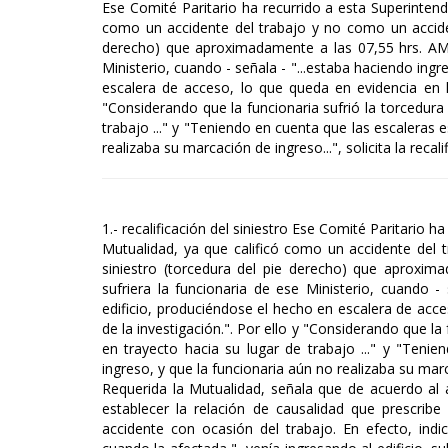
Ese Comité Paritario ha recurrido a esta Superintend
como un accidente del trabajo y no como un accident
derecho) que aproximadamente a las 07,55 hrs. AM.
Ministerio, cuando - señala - "...estaba haciendo ingr
escalera de acceso, lo que queda en evidencia en l
"Considerando que la funcionaria sufrió la torcedura 
trabajo ..." y "Teniendo en cuenta que las escaleras 
realizaba su marcación de ingreso...", solicita la recalif
1.- recalificación del siniestro Ese Comité Paritario 
Mutualidad, ya que calificó como un accidente del t
siniestro (torcedura del pie derecho) que aproxi
sufriera la funcionaria de ese Ministerio, cuando - 
edificio, produciéndose el hecho en escalera de acc
de la investigación.". Por ello y "Considerando que la
en trayecto hacia su lugar de trabajo ..." y "Teni
ingreso, y que la funcionaria aún no realizaba su marcac
Requerida la Mutualidad, señala que de acuerdo al a
establecer la relación de causalidad que prescrib
accidente con ocasión del trabajo. En efecto, indi