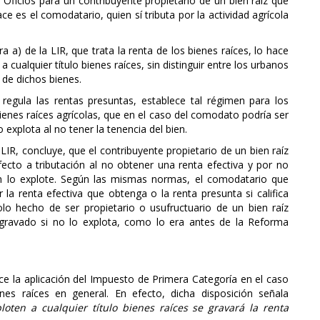
 Oficios para un contribuyente propietario de un bien raíz que
e es el comodatario, quien sí tributa por la actividad agrícola
ra a) de la LIR, que trata la renta de los bienes raíces, lo hace
cualquier título bienes raíces, sin distinguir entre los urbanos
 de dichos bienes.
 regula las rentas presuntas, establece tal régimen para los
ienes raíces agrícolas, que en el caso del comodato podría ser
explota al no tener la tenencia del bien.
 LIR, concluye, que el contribuyente propietario de un bien raíz
ecto a tributación al no obtener una renta efectiva y por no
ien lo explote. Según las mismas normas, el comodatario que
ar la renta efectiva que obtenga o la renta presunta si califica
olo hecho de ser propietario o usufructuario de un bien raíz
r gravado si no lo explota, como lo era antes de la Reforma
blece la aplicación del Impuesto de Primera Categoría en el caso
es raíces en general. En efecto, dicha disposición señala
oten a cualquier título bienes raíces se gravará la renta