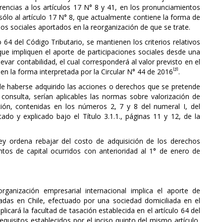
encias a los artículos 17 N° 8 y 41, en los pronunciamientos
sólo al artículo 17 N° 8, que actualmente contiene la forma de
hos sociales aportados en la reorganización de que se trate.
 64 del Código Tributario, se mantienen los criterios relativos
 que impliquen el aporte de participaciones sociales desde una
levar contabilidad, el cual corresponderá al valor previsto en el
[4]
 en la forma interpretada por la Circular N° 44 de 2016
.
 de haberse adquirido las acciones o derechos que se pretende
consulta, serían aplicables las normas sobre valorización de
ción, contenidas en los números 2, 7 y 8 del numeral I, del
tado y explicado bajo el Título 3.1.1., páginas 11 y 12, de la
ey ordena rebajar del costo de adquisición de los derechos
ntos de capital ocurridos con anterioridad al 1° de enero de
ganización empresarial internacional implica el aporte de
adas en Chile, efectuado por una sociedad domiciliada en el
plicará la facultad de tasación establecida en el artículo 64 del
quisitos establecidos por el inciso quinto del mismo artículo,