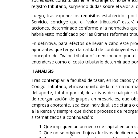
sociedades constituidas en el extranjero, no se encu
registro tributario, surgiendo dudas sobre el valor al
Luego, tras exponer los requisitos establecidos por l
Servicio, concluye que el "valor tributario" estar
acciones, determinado conforme a la normativa que r
habría visto modificado por las últimas reformas tribu
En definitiva, para efectos de llevar a cabo este pro
aportantes que tengan la calidad de contribuyentes no 
concepto de "valor tributario" mencionado por el 
entenderse como el costo tributario determinado por
II ANÁLISIS
Tras contemplar la facultad de tasar, en los casos y c
Código Tributario, el inciso quinto de la misma norma
del aporte, total o parcial, de activos de cualquier 
de reorganización de grupos empresariales, que obe
empresa aportante, sea ésta individual, societaria o 
a la Renta y siempre que dichos procesos de reorgan
sistematizados a continuación:
Que impliquen un aumento de capital en una so
Que no se originen flujos efectivos de dinero p