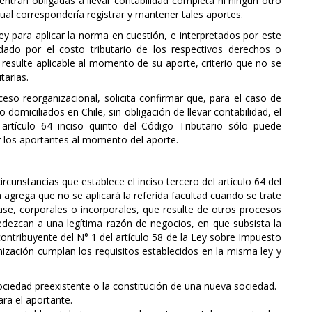
entran obligadas a llevar contabilidad completa ni ningún otro
 cual correspondería registrar y mantener tales aportes.
ey para aplicar la norma en cuestión, e interpretados por este
á dado por el costo tributario de los respectivos derechos o
esulte aplicable al momento de su aporte, criterio que no se
tarias.
ceso reorganizacional, solicita confirmar que, para el caso de
domiciliados en Chile, sin obligación de llevar contabilidad, el
artículo 64 inciso quinto del Código Tributario sólo puede
 los aportantes al momento del aporte.
ircunstancias que establece el inciso tercero del artículo 64 del
 agrega que no se aplicará la referida facultad cuando se trate
clase, corporales o incorporales, que resulte de otros procesos
dezcan a una legítima razón de negocios, en que subsista la
contribuyente del N° 1 del artículo 58 de la Ley sobre Impuesto
ización cumplan los requisitos establecidos en la misma ley y
ciedad preexistente o la constitución de una nueva sociedad.
ara el aportante.