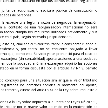
or contable o tributario en que los activos estaban registrados
 junta de accionistas o escritura pública de constitución o
iedades de personas.
n la especie una legítima razón de negocios, la enajenación
 en el contexto de una reorganización internacional no será
anización cumpla los requisitos indicados previamente y sus
[1]
e en el país, según reiterada jurisprudencia
.
r, esto es, cuál sea el "valor tributario" a considerar cuando el
esidencia y, por tanto, no se encuentra obligado a llevar
informa que, como este Servicio ya se pronunció para el caso de
extranjera (sin contabilidad) aporta acciones a una sociedad
or en que la sociedad anónima extranjera adquirió las acciones
tado en la forma dispuesta por el artículo 17 N° 8, párrafo
o concluyó para una situación similar que el valor tributario
 registrados los derechos sociales al momento del aporte,
os tercero y cuarto del artículo 41 de la Ley sobre Impuesto a
ucidas a la Ley sobre Impuesto a la Renta por Leyes N° 20.630,
e tributar por el mayor valor obtenido en la enajenación de