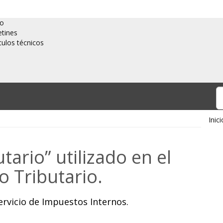
io
etines
culos técnicos
Inici
tario” utilizado en el
o Tributario.
ervicio de Impuestos Internos.