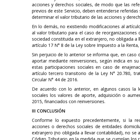
acciones y derechos sociales, de modo que las refer
previos de este Servicio, deben entenderse referidas 
determinar el valor tributario de las acciones y derec
En lo demás, no existiendo modificaciones al artículo
al valor tributario para el caso de reorganizaciones
sociedad constituida en el extranjero, no obligada a l
artículo 17 N° 8 de la Ley sobre Impuesto a la Renta,
Sin perjuicio de lo anterior se informa que, en caso
aportar mediante reinversiones, según indica en su 
estas participaciones sociales en caso de enajena
artículo tercero transitorio de la Ley N° 20.780, tra
Circular N° 44 de 2016.
De acuerdo con lo anterior, en algunos casos la l
sociales los valores de aporte, adquisición o aume
2015, financiados con reinversiones.
III CONCLUSIÓN
Conforme lo expuesto precedentemente, si la reor
acciones o derechos sociales de entidades domicili
extranjero (no obligada a llevar contabilidad), no se a
Código Tributario en la medida que se cumplan los re