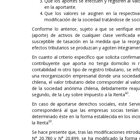
Que los aportes se efectúen y registren al val
en la aportante.
Que los valores se asignen en la respectiva
modificación de la sociedad tratándose de soc
Conforme lo anterior, sujeto a que se verifique e
(aporte) de activos de cualquier clase verificada
susceptible de tasación en la medida que la reorg
efectos tributarios se produzcan y agoten íntegrament
En cuanto al criterio específico que solicita confirma
contribuyente que aporta no tenga domicilio ni r
contabilidad ni otro tipo de registro tributario, se 
una reorganización empresarial donde una sociedad 
chilena, el valor tributario debe corresponder al val
de la sociedad anónima chilena, debidamente reajus
[2]
segundo, de la Ley sobre Impuesto a la Renta
.
En caso de aportarse derechos sociales, este Servici
corresponderá al que las empresas socias tenían
determinado éste en la forma establecida en los incis
[3]
la Renta
.
Se hace presente que, tras las modificaciones introd
N° 20.780 y N° 20.899, se ha modificado la forma d